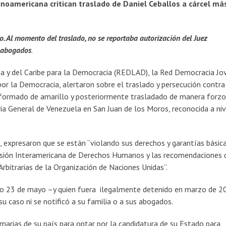
noamericana critican traslado de Daniel Ceballos a cárcel má
 Al momento del traslado, no se reportaba autorización del Juez
s abogados
.
a y del Caribe para la Democracia (REDLAD), la Red Democracia Jo
or la Democracia, alertaron sobre el traslado y persecución contra
uniformado de amarillo y posteriormente trasladado de manera forz
ria General de Venezuela en San Juan de los Moros, reconocida a niv
 expresaron que se están “violando sus derechos y garantías básica
isión Interamericana de Derechos Humanos y las recomendaciones 
rbitrarias de la Organización de Naciones Unidas”.
do 23 de mayo –y quien fuera ilegalmente detenido en marzo de 2
u caso ni se notificó a su familia o a sus abogados.
imarias de su país para optar por la candidatura de su Estado para