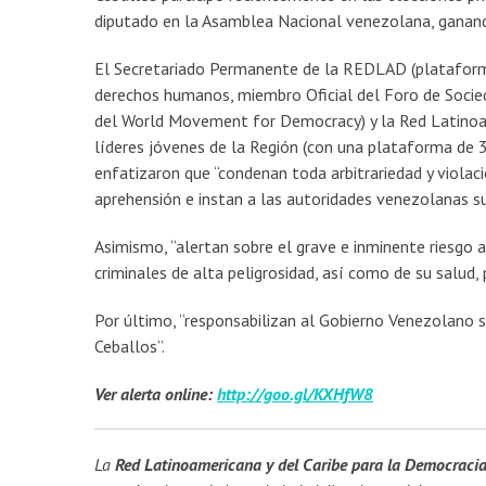
diputado en la Asamblea Nacional venezolana, ganand
El Secretariado Permanente de la REDLAD (plataform
derechos humanos, miembro Oficial del Foro de Socied
del World Movement for Democracy) y la Red Latinoam
líderes jóvenes de la Región (con una plataforma de 34
enfatizaron que “condenan toda arbitrariedad y viola
aprehensión e instan a las autoridades venezolanas su
Asimismo, “alertan sobre el grave e inminente riesgo a 
criminales de alta peligrosidad, así como de su salud
Por último, “responsabilizan al Gobierno Venezolano sob
Ceballos”.
Ver alerta online:
http://goo.gl/KXHfW8
La
Red Latinoamericana y del Caribe para la Democraci