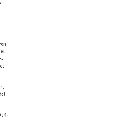
s
ven
 el
osa
el
s,
del
014-