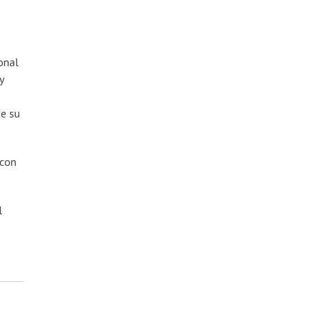
onal
y
de su
 con
l